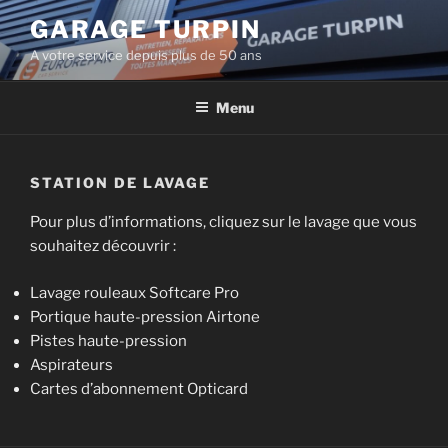
Aller
GARAGE TURPIN
au
A votre service depuis plus de 50 ans
contenu
principal
Menu
STATION DE LAVAGE
Pour plus d’informations, cliquez sur le lavage que vous
souhaitez découvrir :
Lavage rouleaux Softcare Pro
Portique haute-pression Airtone
Pistes haute-pression
Aspirateurs
Cartes d’abonnement Opticard